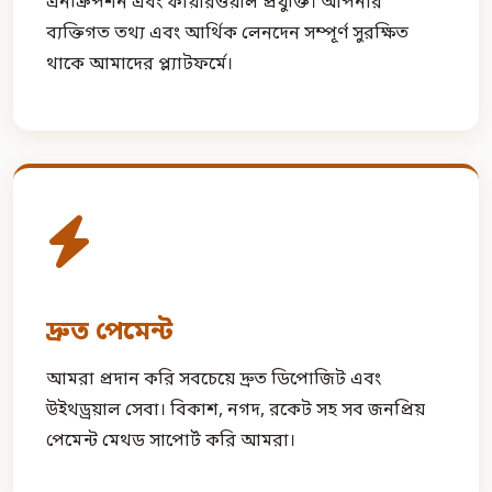
এনক্রিপশন এবং ফায়ারওয়াল প্রযুক্তি। আপনার
ব্যক্তিগত তথ্য এবং আর্থিক লেনদেন সম্পূর্ণ সুরক্ষিত
থাকে আমাদের প্ল্যাটফর্মে।
দ্রুত পেমেন্ট
আমরা প্রদান করি সবচেয়ে দ্রুত ডিপোজিট এবং
উইথড্রয়াল সেবা। বিকাশ, নগদ, রকেট সহ সব জনপ্রিয়
পেমেন্ট মেথড সাপোর্ট করি আমরা।