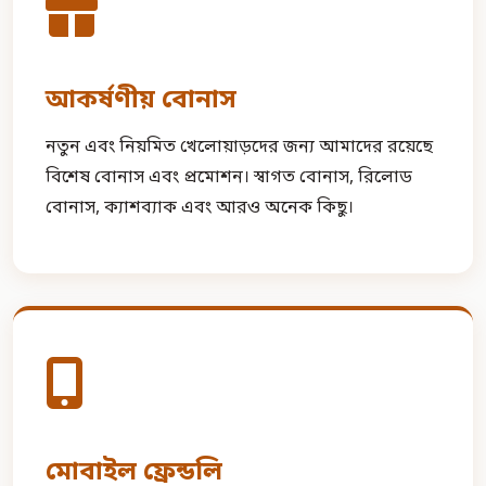
আকর্ষণীয় বোনাস
নতুন এবং নিয়মিত খেলোয়াড়দের জন্য আমাদের রয়েছে
বিশেষ বোনাস এবং প্রমোশন। স্বাগত বোনাস, রিলোড
বোনাস, ক্যাশব্যাক এবং আরও অনেক কিছু।
মোবাইল ফ্রেন্ডলি