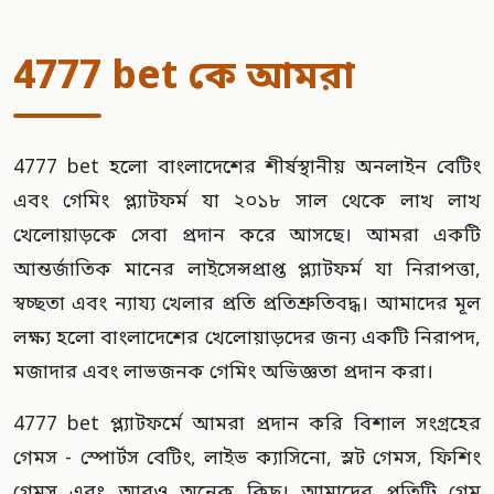
4777 bet কে আমরা
4777 bet হলো বাংলাদেশের শীর্ষস্থানীয় অনলাইন বেটিং
এবং গেমিং প্ল্যাটফর্ম যা ২০১৮ সাল থেকে লাখ লাখ
খেলোয়াড়কে সেবা প্রদান করে আসছে। আমরা একটি
আন্তর্জাতিক মানের লাইসেন্সপ্রাপ্ত প্ল্যাটফর্ম যা নিরাপত্তা,
স্বচ্ছতা এবং ন্যায্য খেলার প্রতি প্রতিশ্রুতিবদ্ধ। আমাদের মূল
লক্ষ্য হলো বাংলাদেশের খেলোয়াড়দের জন্য একটি নিরাপদ,
মজাদার এবং লাভজনক গেমিং অভিজ্ঞতা প্রদান করা।
4777 bet প্ল্যাটফর্মে আমরা প্রদান করি বিশাল সংগ্রহের
গেমস - স্পোর্টস বেটিং, লাইভ ক্যাসিনো, স্লট গেমস, ফিশিং
গেমস এবং আরও অনেক কিছু। আমাদের প্রতিটি গেম