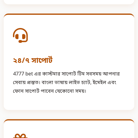
২৪/৭ সাপোর্ট
4777 bet এর কাস্টমার সাপোর্ট টিম সবসময় আপনার
সেবায় প্রস্তুত। বাংলা ভাষায় লাইভ চ্যাট, ইমেইল এবং
ফোন সাপোর্ট পাবেন যেকোনো সময়।