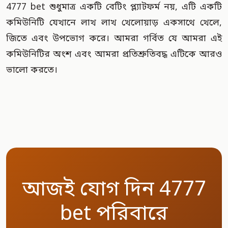
4777 bet শুধুমাত্র একটি বেটিং প্ল্যাটফর্ম নয়, এটি একটি
কমিউনিটি যেখানে লাখ লাখ খেলোয়াড় একসাথে খেলে,
জিতে এবং উপভোগ করে। আমরা গর্বিত যে আমরা এই
কমিউনিটির অংশ এবং আমরা প্রতিশ্রুতিবদ্ধ এটিকে আরও
ভালো করতে।
আজই যোগ দিন 4777
bet পরিবারে