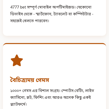
4777 bet সম্পূর্ণ মোবাইল অপটিমাইজড। যেকোনো
ডিভাইস থেকে - স্মার্টফোন, ট্যাবলেট বা কম্পিউটার -
সহজেই খেলতে পারবেন।
বৈচিত্র্যময় গেমস
১০০০+ গেমস এর বিশাল সংগ্রহ। স্পোর্টস বেটিং, লাইভ
ক্যাসিনো, স্লট, ফিশিং এবং আরও অনেক কিছু একই
প্ল্যাটফর্মে।