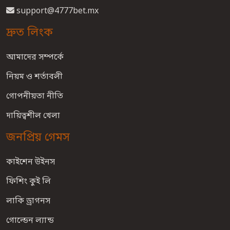
support@4777bet.mx
দ্রুত লিংক
আমাদের সম্পর্কে
নিয়ম ও শর্তাবলী
গোপনীয়তা নীতি
দায়িত্বশীল খেলা
জনপ্রিয় গেমস
কাইশেন উইনস
ফিশিং কুই লি
লাকি ড্রাগনস
গোল্ডেন ল্যান্ড