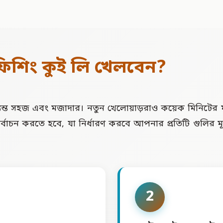
িশিং কুই লি খেলবেন?
ত্যন্ত সহজ এবং মজাদার। নতুন খেলোয়াড়রাও কয়েক মিনিটের
 করতে হবে, যা নির্ধারণ করবে আপনার প্রতিটি গুলির মূল্
2