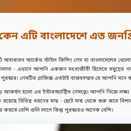
 কেন এটি বাংলাদেশে এত জনপ্র
টি অসাধারণ আর্কেড স্টাইল ফিশিং গেম যা বাংলাদেশের খেলোয়াড
্ণ আলাদা - এখানে আপনি একজন মৎস্যজীবী হিসেবে সমুদ্রের
 পুরস্কার। গেমটির গ্রাফিক্স এতটাই বাস্তবসম্মত যে আপনি মন
 আকর্ষণ হলো এর ইন্টারঅ্যাক্টিভ গেমপ্লে। আপনি নিজে লক্ষ্য
য়েছে বিভিন্ন ধরনের মাছ - ছোট মাছ থেকে শুরু করে বিশাল 
র করতে বেশি গুলি লাগে কিন্তু পুরস্কারও অনেক বেশি।