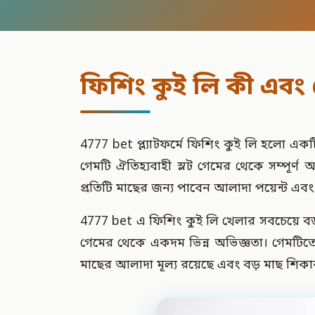
ফিশিং কুই লি কী এবং
4777 bet প্ল্যাটফর্মে ফিশিং কুই লি হলো এক
গেমটি ঐতিহ্যবাহী স্লট গেমের থেকে সম্পূর
প্রতিটি মাছের জন্য পাবেন আলাদা পয়েন্ট এবং
4777 bet এ ফিশিং কুই লি খেলার সবচেয়ে বড়
গেমের থেকে একদম ভিন্ন অভিজ্ঞতা। গেমটিতে র
মাছের আলাদা মূল্য রয়েছে এবং বড় মাছ শিকা