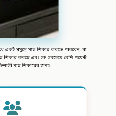
াথে একই সমুদ্রে মাছ শিকার করতে পারবেন, যা
শিকার করছে এবং কে সবচেয়ে বেশি পয়েন্ট
তিশালী মাছ শিকারের জন্য।