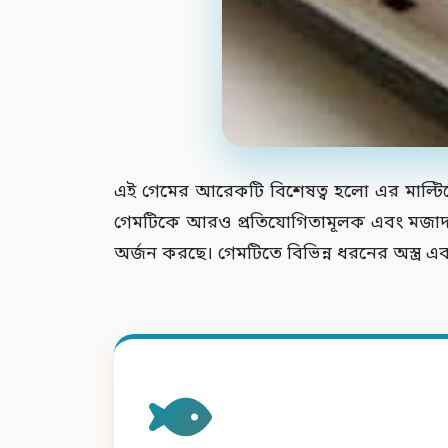
এই গেমের আরেকটি বিশেষত্ব হলো এর মাল্টিপ্
গেমটিকে আরও প্রতিযোগিতামূলক এবং মজাদা
অর্জন করছে। গেমটিতে বিভিন্ন ধরনের অস্ত্