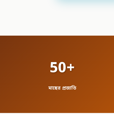
50+
মাছের প্রজাতি